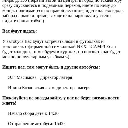
Мира, д. 150 (первый вагон из центра, в город по эскалатору,
сразу спускаетесь в подземный переход, идете по нему до
конца, поднимаетесь по правой лестнице, идете налево вдоль
забора парковки прямо, заходите на парковку и у стены
видите наш автобус!).
Вас будут ждать:
У автобуса Вас будут встречать люди в футболках и
толстовках с фирменной символикой NEXT CAMP! Если
будет холодно, то мы будем в куртках, но опознать нас будет
можно по лучезарным улыбкам :-)
Ищите нас, там могут быть и другие автобусы:
— Эля Масимова - директор лагеря
— Ирина Козловская - зам. директора лагеря
Пожалуйста не опаздывайте, у нас не будет возможности
ждать!
— Начало сбора детей: 14:30
— Отправление автобуса: 15:00